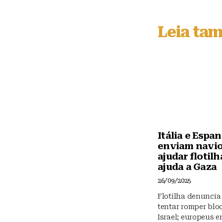
e
s
Leia ta
k
y
Itália e Espa
enviam navio
ajudar flotilh
ajuda a Gaza
26/09/2025
Flotilha denuncia
tentar romper blo
Israel; europeus 