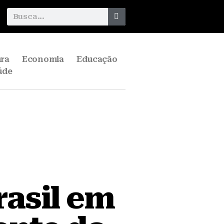
ura
Economia
Educação
úde
rasil em