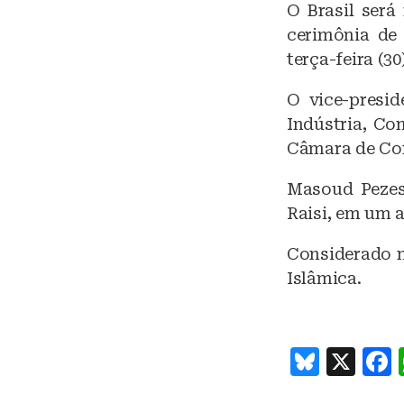
O Brasil será
e
cerimônia de 
s
terça-feira (30
k
O vice-presi
y
Indústria, Co
Câmara de Com
Masoud Pezes
Raisi, em um 
Considerado m
Islâmica.
B
X
lu