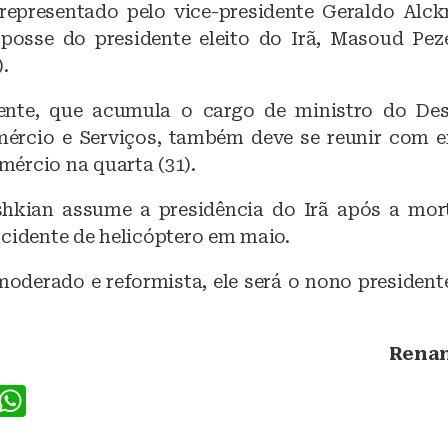
 representado pelo vice-presidente Geraldo Alc
c
at
posse do presidente eleito do Irã, Masoud Pez
e
s
).
b
A
dente, que acumula o cargo de ministro do Des
o
p
mércio e Serviços, também deve se reunir com 
o
p
ércio na quarta (31).
k
hkian assume a presidência do Irã após a mor
acidente de helicóptero em maio.
oderado e reformista, ele será o nono president
Renan
F
W
a
h