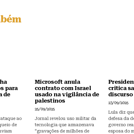
c
at
e
s
mbém
b
A
o
p
o
p
k
nha
Microsoft anula
President
s para
contrato com Israel
critica 
a de
usado na vigilância de
discurso
palestinos
23/09/2025
25/09/2025
Lula diz que
 ataque ao
Jornal revelou uso militar da
defesa da d
queio de
tecnologia que armazenava
governo rea
enviam
“gravações de milhões de
esposa do m