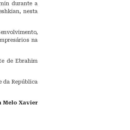
kmin durante a
eshkian, nesta
envolvimento,
empresários na
te de Ebrahim
e da República
 Melo Xavier