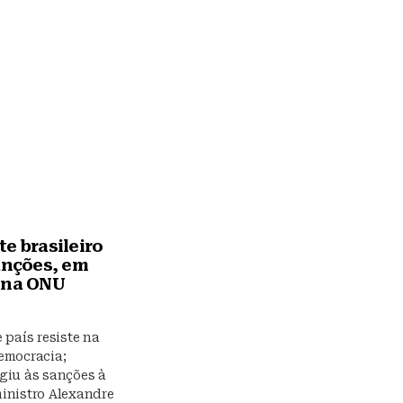
e brasileiro
sanções, em
 na ONU
 país resiste na
emocracia;
giu às sanções à
inistro Alexandre