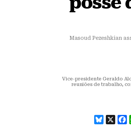
posse 
Masoud Pezeshkian ass
Vice-presidente Geraldo Alc
reuniões de trabalho, c
B
X
lu