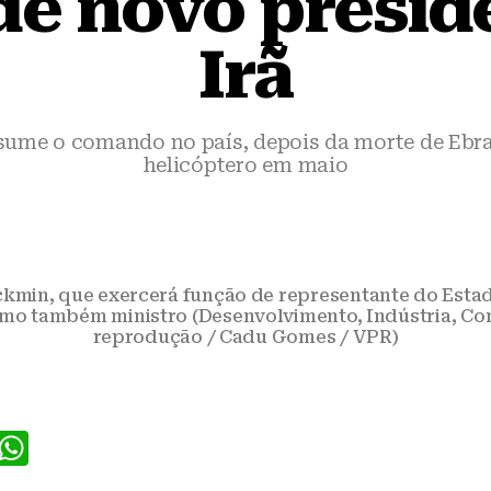
de novo presid
Irã
ume o comando no país, depois da morte de Ebra
helicóptero em maio
kmin, que exercerá função de representante do Estado 
omo também ministro (Desenvolvimento, Indústria, Comé
reprodução / Cadu Gomes / VPR)
F
W
a
h