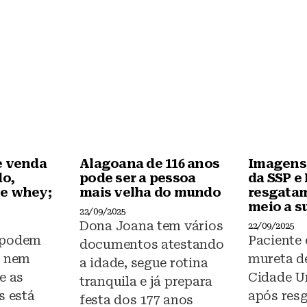
b
A
o
p
o
p
k
e venda
Alagoana de 116 anos
Imagens
do,
pode ser a pessoa
da SSP e
e whey;
mais velha do mundo
resgata
meio a s
22/09/2025
Dona Joana tem vários
22/09/2025
 podem
Paciente
documentos atestando
s nem
mureta de
a idade, segue rotina
e as
Cidade Un
tranquila e já prepara
s está
após resg
festa dos 177 anos