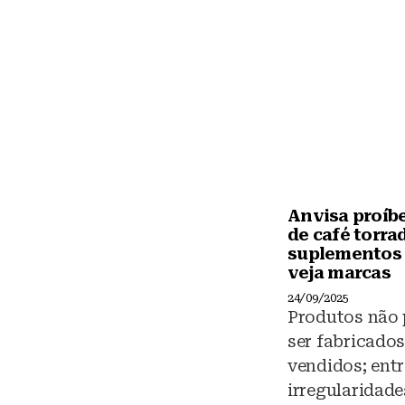
k
y
Anvisa proíb
de café torra
suplementos 
veja marcas
24/09/2025
Produtos não
ser fabricado
vendidos; entr
irregularidade