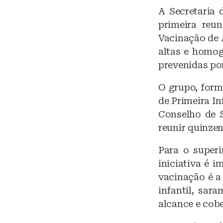
lu
A Secretaria 
e
primeira reu
s
Vacinação de 
k
altas e homog
y
prevenidas po
O grupo, form
de Primeira In
Conselho de S
reunir quinze
Para o superi
iniciativa é 
vacinação é a
infantil, sar
alcance e cobe