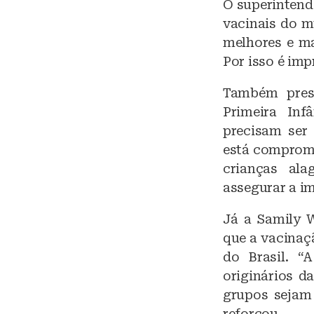
O superintend
vacinais do 
melhores e ma
Por isso é imp
Também prese
Primeira Inf
precisam ser 
está comprome
crianças al
assegurar a i
Já a Samily W
que a vacinaç
do Brasil. 
originários d
grupos sejam 
reforçou.