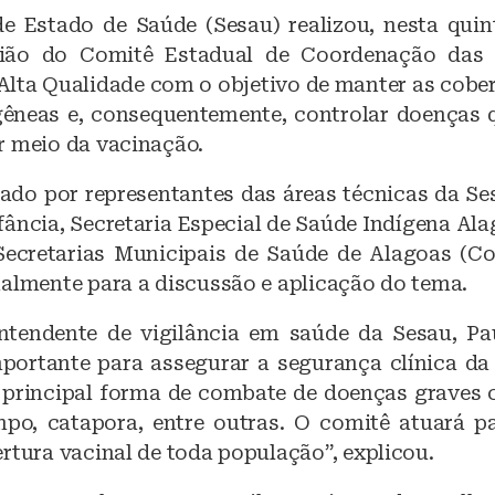
a
h
de Estado de Saúde (Sesau) realizou, nesta quinta
c
at
nião do Comitê Estadual de Coordenação das 
e
s
Alta Qualidade com o objetivo de manter as cober
b
A
êneas e, consequentemente, controlar doenças
o
p
r meio da vacinação.
o
p
ado por representantes das áreas técnicas da Ses
k
fância, Secretaria Especial de Saúde Indígena Ala
ecretarias Municipais de Saúde de Alagoas (Co
nalmente para a discussão e aplicação do tema.
ntendente de vigilância em saúde da Sesau, Pau
importante para assegurar a segurança clínica da
 principal forma de combate de doenças graves 
ampo, catapora, entre outras. O comitê atuará pa
rtura vacinal de toda população”, explicou.