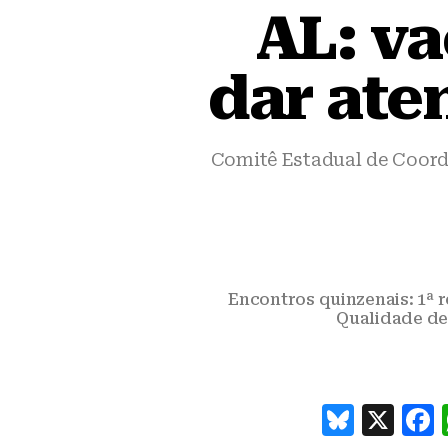
AL: va
dar ate
Comitê Estadual de Coord
Encontros quinzenais: 1ª 
Qualidade def
B
X