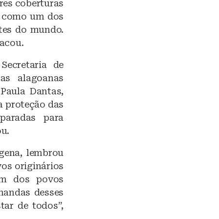
res coberturas
o como um dos
ntes do mundo.
tacou.
Secretaria de
ças alagoanas
 Paula Dantas,
a proteção das
paradas para
ou.
ígena, lembrou
os originários
em dos povos
emandas desses
tar de todos”,