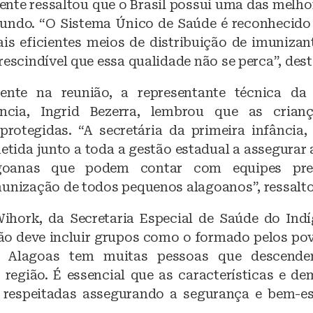
ente ressaltou que o Brasil possui uma das melho
mundo. “O Sistema Único de Saúde é reconhecid
is eficientes meios de distribuição de imuniza
rescindível que essa qualidade não se perca”, des
nte na reunião, a representante técnica da 
ância, Ingrid Bezerra, lembrou que as crian
protegidas. “A secretária da primeira infância,
tida junto a toda a gestão estadual a assegurar 
agoanas que podem contar com equipes pre
munização de todos pequenos alagoanos”, ressalt
ihork, da Secretaria Especial de Saúde do Ind
ão deve incluir grupos como o formado pelos pov
“A Alagoas tem muitas pessoas que descend
a região. É essencial que as características e d
respeitadas assegurando a segurança e bem-es