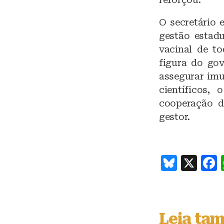
O secretário 
gestão estad
vacinal de to
figura do go
assegurar imu
científicos,
cooperação d
gestor.
B
X
lu
e
s
Leia ta