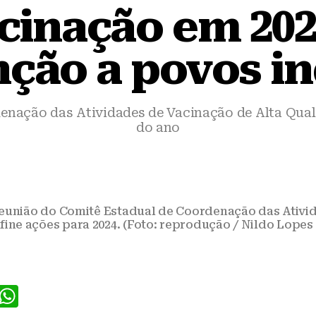
cinação em 20
nção a povos i
enação das Atividades de Vacinação de Alta Quali
do ano
reunião do Comitê Estadual de Coordenação das Ativi
ine ações para 2024. (Foto: reprodução / Nildo Lopes 
F
W