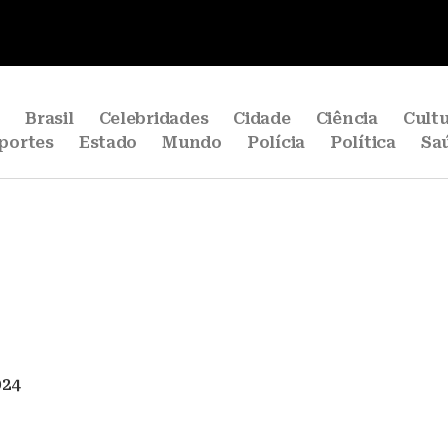
e
Brasil
Celebridades
Cidade
Ciência
Cult
portes
Estado
Mundo
Polícia
Política
Sa
024