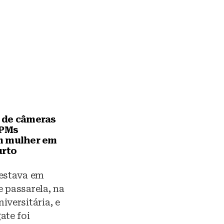
 de câmeras
 PMs
m mulher em
urto
 estava em
 passarela, na
iversitária, e
ate foi