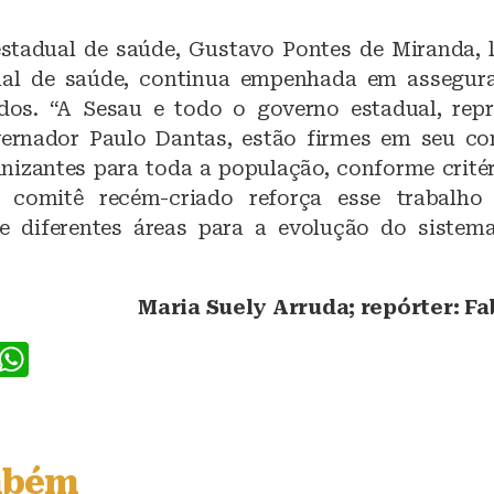
estadual de saúde, Gustavo Pontes de Miranda,
ual de saúde, continua empenhada em assegura
dos. “A Sesau e todo o governo estadual, rep
vernador Paulo Dantas, estão firmes em seu c
nizantes para toda a população, conforme critér
 o comitê recém-criado reforça esse trabalho
e diferentes áreas para a evolução do sistema
Maria Suely Arruda; repórter: Fa
F
W
a
h
c
at
e
s
mbém