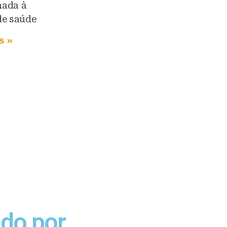
ada à
de saúde
s »
ido por