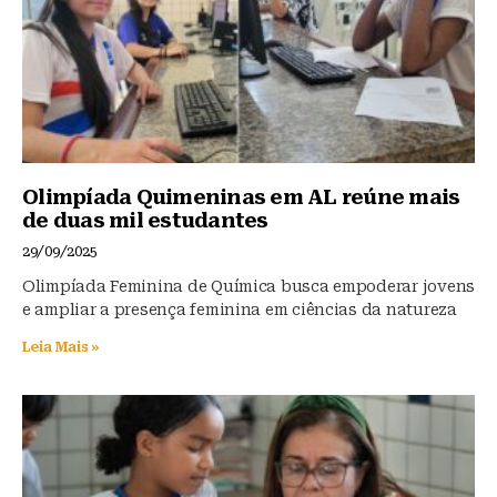
k
Olimpíada Quimeninas em AL reúne mais
de duas mil estudantes
29/09/2025
Olimpíada Feminina de Química busca empoderar jovens
e ampliar a presença feminina em ciências da natureza
Leia Mais »