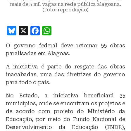
mais de 5 mil vagas na rede pública alagoana.
(Foto: reprodução)
B
X
F
W
lu
a
h
O governo federal deve retomar 55 obras
e
c
at
paralisadas em Alagoas.
s
e
s
k
b
A
A iniciativa é parte do resgate das obras
inacabadas, uma das diretrizes do governo
y
o
p
para todo o país.
o
p
k
No Estado, a iniciativa beneficiará 35
municípios, onde se encontram os projetos e
de acordo com projeto do Ministério da
Educação, por meio do Fundo Nacional de
Desenvolvimento da Educação (FNDE),