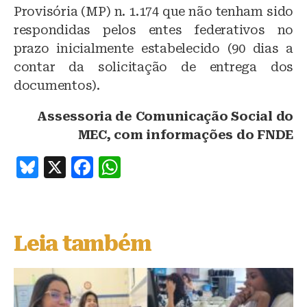
Provisória (MP) n. 1.174 que não tenham sido
respondidas pelos entes federativos no
prazo inicialmente estabelecido (90 dias a
contar da solicitação de entrega dos
documentos).
Assessoria de Comunicação Social do
MEC, com informações do FNDE
B
X
F
W
lu
a
h
e
c
at
s
e
s
Leia também
k
b
A
y
o
p
o
p