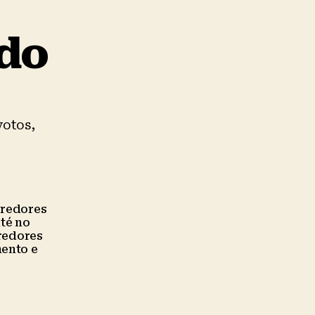
ido
votos,
credores
té no
credores
mento e