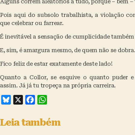
Alguns correm aleatórios a tudo, porque – bem – 
Pois aqui do subsolo trabalhista, a violação c
que celebrar ou farrear.
É inevitável a sensação de cumplicidade também
E, sim, é amargura mesmo, de quem não se dobra
Fico feliz de estar exatamente deste lado!
Quanto a Collor, se esquive o quanto puder e
assim. Já já tu tropeça na própria carreira.
B
X
F
W
lu
a
h
e
c
at
Leia também
s
e
s