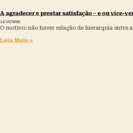
k
b
A
y
o
p
A agradecer e prestar satisfação – e ou vice-ve
o
p
11/10/2025
O motivo: não haver relação de hierarquia entre
k
Leia Mais »