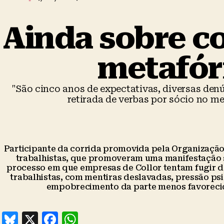
Ainda sobre co
metafóri
"São cinco anos de expectativas, diversas den
retirada de verbas por sócio no me
Participante da corrida promovida pela Organização
trabalhistas, que promoveram uma manifestação s
processo em que empresas de Collor tentam fugir da
trabalhistas, com mentiras deslavadas, pressão psi
empobrecimento da parte menos favorecida
B
X
F
W