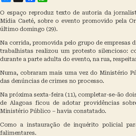
lu
a
h
O espaço reproduz texto de autoria da jornalis
e
c
at
Mídia Caeté, sobre o evento promovido pela O
s
e
s
último domingo (29).
k
b
A
Na corrida, promovida pelo grupo de empresas d
y
o
p
trabalhistas realizou um protesto silencioso: 
o
p
durante a parte adulta do evento, na rua, respeit
k
Numa, cobraram mais uma vez do Ministério Pú
das denúncias de crimes no processo.
Na próxima sexta-feira (11), completar-se-ão doi
de Alagoas ficou de adotar providências sob
Ministério Público – havia constatado.
Como a instauração de inquérito policial par
falimentares.