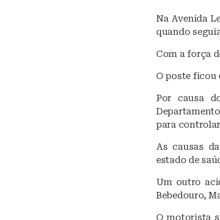
Na Avenida Le
quando seguia
Com a força d
O poste ficou 
Por causa do
Departamento
para controlar
As causas da
estado de saúd
Um outro aci
Bebedouro, Ma
O motorista s