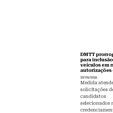
y
DMTT prorro
para inclusão
veículos em 
autorizações 
30/09/2025
Medida atend
solicitações d
candidatos
selecionados 
credenciament