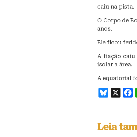
caiu na pista.
O Corpo de Bo
anos.
Ele ficou feri
A fiação caiu
isolar a área.
A equatorial f
B
X
lu
e
s
Leia ta
k