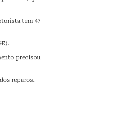
torista tem 47
GE).
mento precisou
idos reparos.