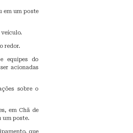
eu em um poste
veículo.
o redor.
 e equipes do
ser acionadas
ações sobre o
es, em Chã de
u um poste.
uipamento, que