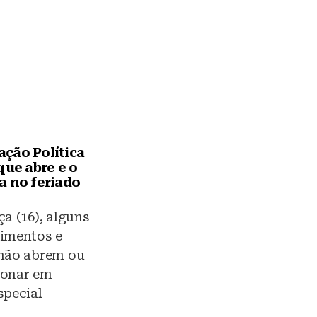
ção Política
que abre e o
a no feriado
ça (16), alguns
cimentos e
 não abrem ou
ionar em
special