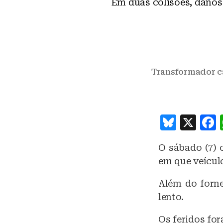
Em duas colisões, danos
Transformador ca
B
X
lu
O sábado (7) 
e
em que veículo
s
k
Além do forne
lento.
y
Os feridos fo