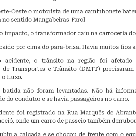
k
ste-Oeste o motorista de uma caminhonete bat
 no sentido Mangabeiras-Farol
o impacto, o transformador caiu na carroceria do 
caído por cima do para-brisa. Havia muitos fios a
 acidente, o trânsito na região foi afetado
 de Transportes e Trânsito (DMTT) precisaram 
 o fluxo.
 batida não foram levantadas. Não há inform
e do condutor e se havia passageiros no carro.
dente foi registrado na Rua Marquês de Abrant
ceió, onde um carro de passeio também derrubo
ubiu a calçada e se chocou de frente com o eq