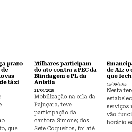
o
p
o
p
k
ga prazo
Milhares participam
Emancipa
 de
do ato contra a PEC da
de AL: o 
novas
Blindagem e PL da
que fech
de táxi
Anistia
15/09/2025
Nesta ter
21/09/2025
e
Mobilização na orla da
estabele
e
Pajuçara, teve
serviços
participação da
vão func
no
cantora Simone; dos
horário e
o, que
Sete Coqueiros, foi até