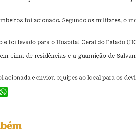
mbeiros foi acionado. Segundo os militares, o mo
do e foi levado para o Hospital Geral do Estado (H
 em cima de residências e a guarnição de Salva
oi acionada e enviou equipes ao local para os dev
F
W
a
h
c
at
e
s
mbém
b
A